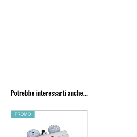
Potrebbe interessarti anche...
PROMO
PROMO