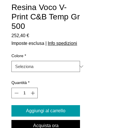
Resina Voco V-
Print C&B Temp Gr
500
Prezzo
252,40 €
Imposte esclusa
|
Info spedizioni
Colore
*
Quantità
*
Aggiungi al carrello
Acquista ora