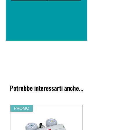
Potrebbe interessarti anche...
PROMO
PROMO