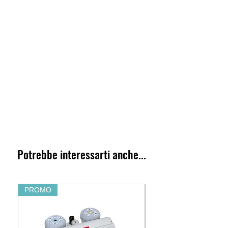
Potrebbe interessarti anche...
PROMO
PROMO