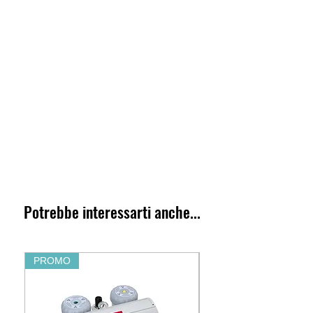
Potrebbe interessarti anche...
PROMO
PROMO