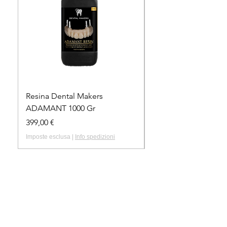
Resina Dental Makers
Resina Dental Maker
ADAMANT 1000 Gr
ADAMANT 500 Gr
Prezzo
Prezzo
399,00 €
215,00 €
Imposte esclusa
|
Info spedizioni
Imposte esclusa