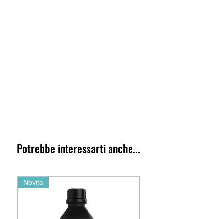
Potrebbe interessarti anche...
Novita
Novita