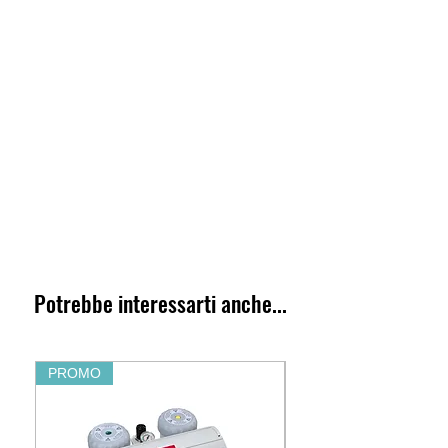
Potrebbe interessarti anche...
PROMO
PROMO