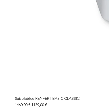
Sabbiatrice RENFERT BASIC CLASSIC
Prezzo regolare
Prezzo scontato
1460,00 €
1139,00 €