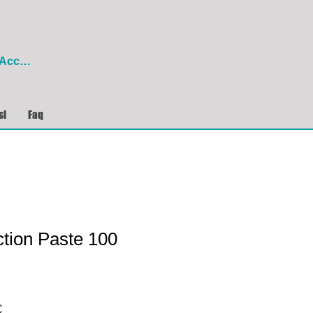
Accedi
si
Faq
tion Paste 100
Prezzo
€