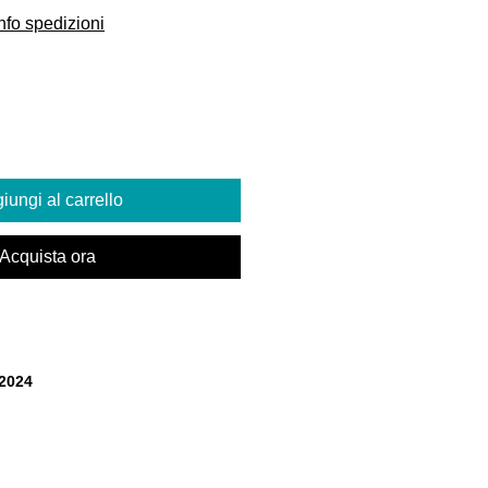
scontato
nfo spedizioni
iungi al carrello
Acquista ora
/2024