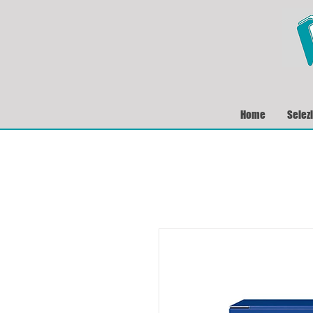
Home
Selez