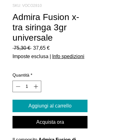
SKU: VOCO2810
Admira Fusion x-
tra siringa 3gr
universale
Prezzo
Prezzo
 75,30 € 
37,65 €
regolare
scontato
Imposte esclusa
|
Info spedizioni
Quantità
*
Aggiungi al carrello
Acquista ora
Il composito
Admira Fusion di