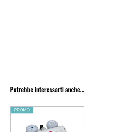
Potrebbe interessarti anche...
PROMO
PROMO