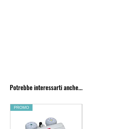
Potrebbe interessarti anche...
PROMO
PROMO