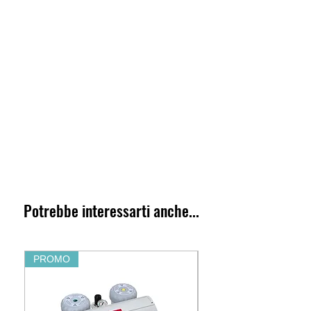
Potrebbe interessarti anche...
PROMO
PROMO