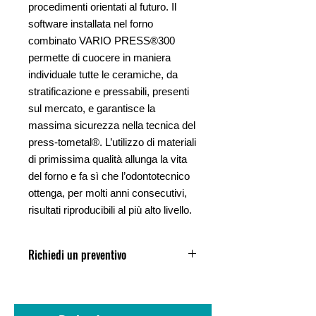
procedimenti orientati al futuro. Il
software installata nel forno
combinato VARIO PRESS®300
permette di cuocere in maniera
individuale tutte le ceramiche, da
stratificazione e pressabili, presenti
sul mercato, e garantisce la
massima sicurezza nella tecnica del
press-tometal®. L’utilizzo di materiali
di primissima qualità allunga la vita
del forno e fa sì che l’odontotecnico
ottenga, per molti anni consecutivi,
risultati riproducibili al più alto livello.
Richiedi un preventivo
Compila il modulo di richiesta in fondo
alla pagina, ti invieremo la nostra
miglior offerta personalizzata.