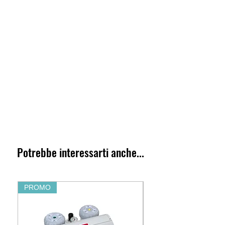
Potrebbe interessarti anche...
PROMO
PROMO