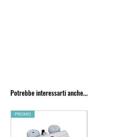
Potrebbe interessarti anche...
PROMO
PROMO