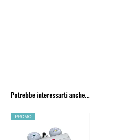
Potrebbe interessarti anche...
PROMO
PROMO