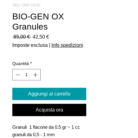
SKU: OSP-OX30
BIO-GEN OX
Granules
Prezzo
Prezzo
 85,00 € 
42,50 €
regolare
scontato
Imposte esclusa
|
Info spedizioni
Quantità
*
Aggiungi al carrello
Acquista ora
Granuli 1 flacone da 0,5 gr ~ 1 cc
granuli da 0,5 - 1 mm