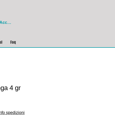
Accedi
si
Faq
nga 4 gr
rezzo
ontato
nfo spedizioni