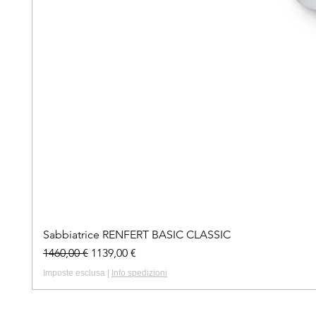
Sabbiatrice RENFERT BASIC CLASSIC
Prezzo regolare
Prezzo scontato
1460,00 €
1139,00 €
Imposte esclusa
|
Info spedizioni