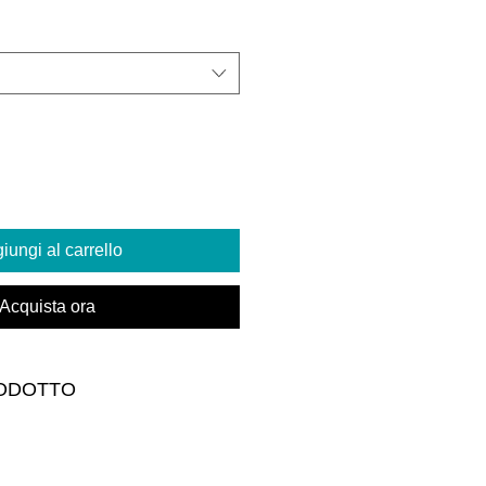
iungi al carrello
Acquista ora
ODOTTO