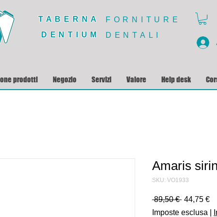
TABERNA
FORNITURE
DENTIUM
DENTALI
ione prodotti
Negozio
Servizi
Valore
Help desk
Cor
Amaris siri
SKU: VO1933
Prezzo
P
 89,50 € 
44,75 €
regolare
sc
Imposte esclusa
|
I