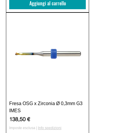
Aggiungi al carrello
Fresa OSG x Zirconia Ø 0,3mm G3
IMES
Prezzo
138,50 €
Imposte esclusa
|
Info spedizioni