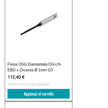
Fresa OSG Diamantata DG-LN-
EBD x Zirconia Ø 1mm G3
Prezzo
112,40 €
Imposte esclusa
|
Info spedizioni
Aggiungi al carrello