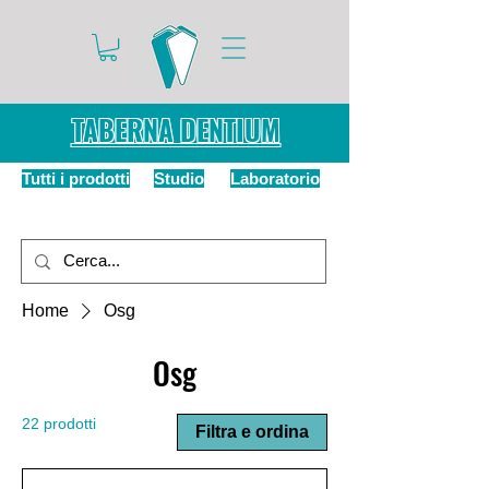
TABERNA DENTIUM
Tutti i prodotti
Studio
Laboratorio
Home
Osg
Osg
22 prodotti
Filtra e ordina