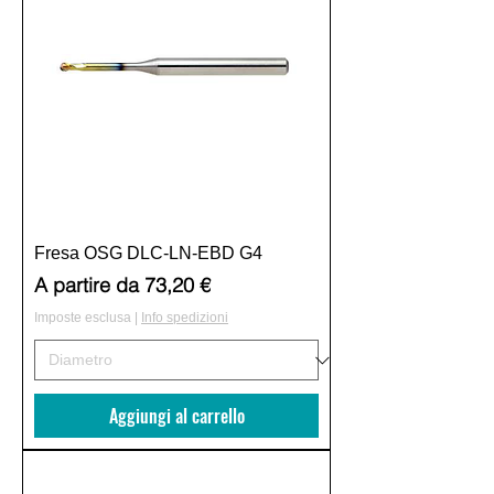
Fresa OSG DLC-LN-EBD G4
Prezzo scontato
A partire da
73,20 €
Imposte esclusa
|
Info spedizioni
Aggiungi al carrello