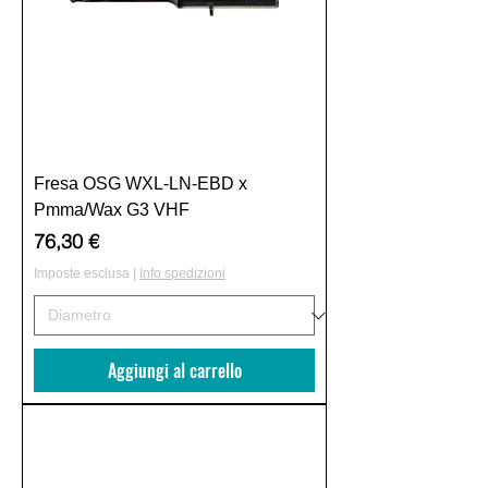
Fresa OSG WXL-LN-EBD x
Pmma/Wax G3 VHF
Prezzo
76,30 €
Imposte esclusa
|
Info spedizioni
Aggiungi al carrello