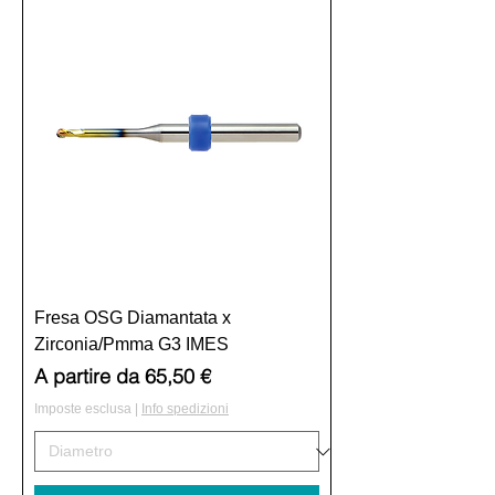
Fresa OSG Diamantata x
Zirconia/Pmma G3 IMES
Prezzo scontato
A partire da
65,50 €
Imposte esclusa
|
Info spedizioni