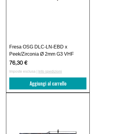
Fresa OSG DLC-LN-EBD x
Peek/Zirconia Ø 2mm G3 VHF
Prezzo
76,30 €
Imposte esclusa
|
Info spedizioni
Aggiungi al carrello