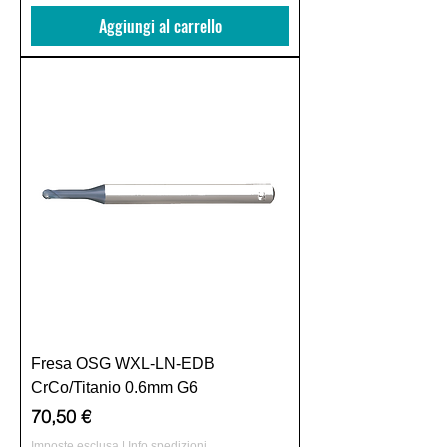
Aggiungi al carrello
Fresa OSG WXL-LN-EDB
CrCo/Titanio 0.6mm G6
Prezzo
70,50 €
Imposte esclusa
|
Info spedizioni