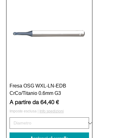
Fresa OSG WXL-LN-EDB
CrCo/Titanio 0.6mm G3
Prezzo scontato
A partire da
64,40 €
Imposte esclusa
|
Info spedizioni