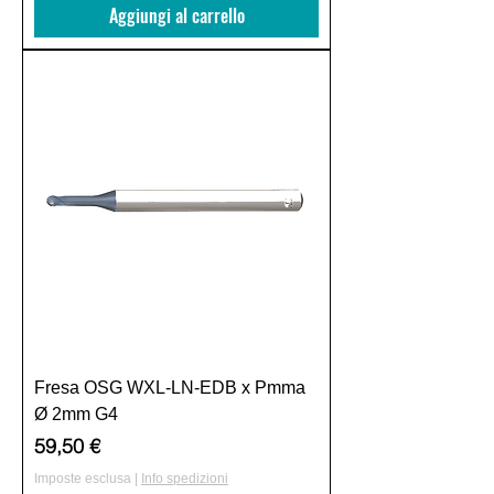
Aggiungi al carrello
Fresa OSG WXL-LN-EDB x Pmma
Ø 2mm G4
Prezzo
59,50 €
Imposte esclusa
|
Info spedizioni