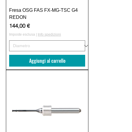
Fresa OSG FAS FX-MG-TSC G4
REDON
Prezzo
144,00 €
Imposte esclusa
|
Info spedizioni
Aggiungi al carrello