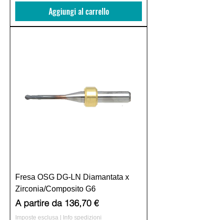
Aggiungi al carrello
Fresa OSG DG-LN Diamantata x
Zirconia/Composito G6
Prezzo scontato
A partire da
136,70 €
Imposte esclusa
|
Info spedizioni