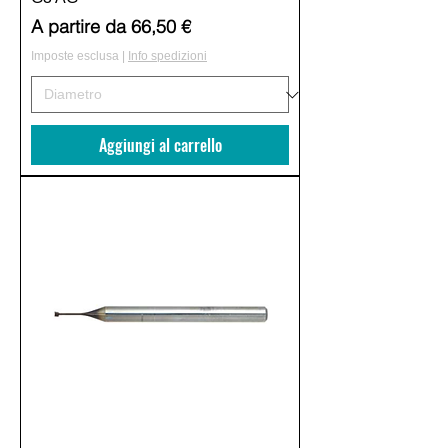
Prezzo scontato
A partire da
66,50 €
Imposte esclusa
|
Info spedizioni
Aggiungi al carrello