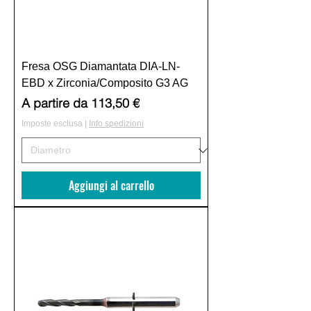
Fresa OSG Diamantata DIA-LN-
EBD x Zirconia/Composito G3 AG
Prezzo scontato
A partire da
113,50 €
Imposte esclusa
|
Info spedizioni
Aggiungi al carrello