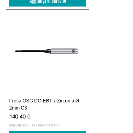
Aggiungi al carrello
Fresa OSG DG-EBT x Zirconia Ø
2mm G3
Prezzo
140,40 €
Imposte esclusa
|
Info spedizioni