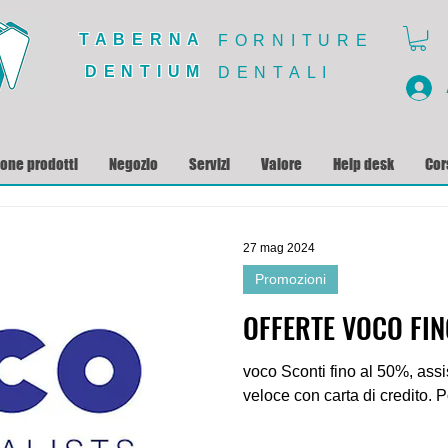
TABERNA
FORNITURE
DENTIUM
DENTALI
ione prodotti
Negozio
Servizi
Valore
Help desk
Cor
27 mag 2024
Promozioni
OFFERTE VOCO FI
voco Sconti fino al 50%, assi
veloce con carta di credito. Po