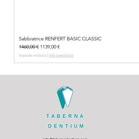
Sabbiatrice RENFERT BASIC CLASSIC
Prezzo regolare
Prezzo scontato
1460,00 €
1139,00 €
Imposte esclusa
|
Info spedizioni
TABERNA
DENTIUM