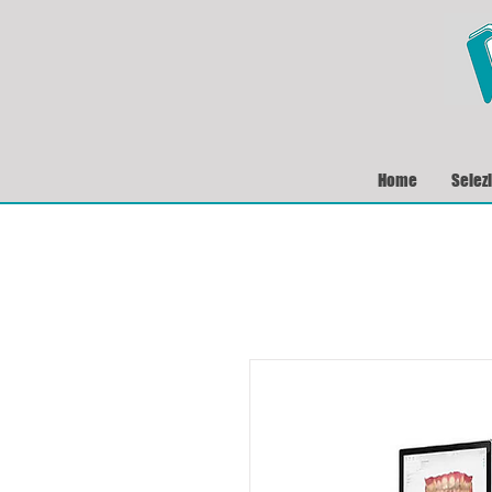
Home
Selez