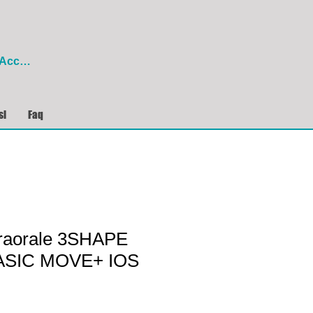
Accedi
si
Faq
traorale 3SHAPE
ASIC MOVE+ IOS