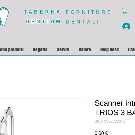
TABERNA
FORNITURE
DENTIUM
DENTALI
ione prodotti
Negozio
Servizi
Valore
Help desk
Cor
Scanner in
TRIOS 3 B
SKU: 3S22002353
Prezzo
0,00 €