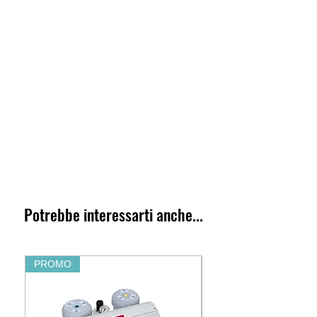
Potrebbe interessarti anche...
PROMO
PROMO