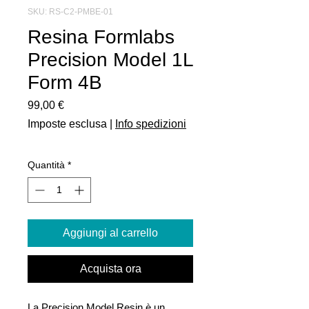
SKU: RS-C2-PMBE-01
Resina Formlabs
Precision Model 1L
Form 4B
Prezzo
99,00 €
Imposte esclusa
|
Info spedizioni
Quantità
*
Aggiungi al carrello
Acquista ora
La Precision Model Resin è un