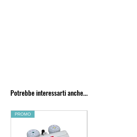
Potrebbe interessarti anche...
PROMO
PROMO