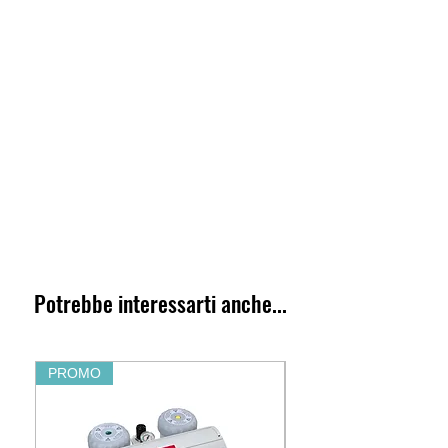
Potrebbe interessarti anche...
PROMO
PROMO