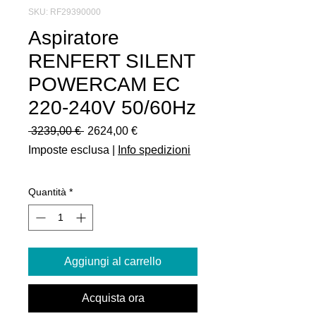
SKU: RF29390000
Aspiratore
RENFERT SILENT
POWERCAM EC
220-240V 50/60Hz
Prezzo
Prezzo
 3239,00 € 
2624,00 €
regolare
scontato
Imposte esclusa
|
Info spedizioni
Quantità
*
Aggiungi al carrello
Acquista ora