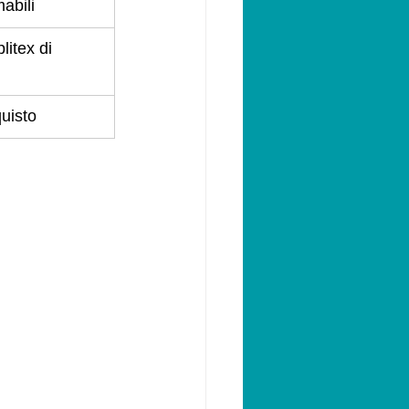
abili
plitex di 
uisto 