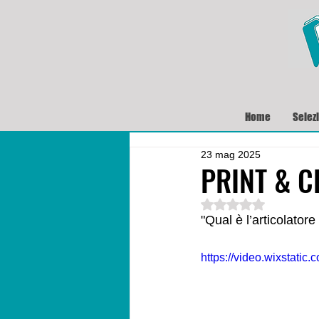
Home
Selez
23 mag 2025
PRINT & C
Valutazione NaN ste
"Qual è l’articolatore
https://video.wixstat