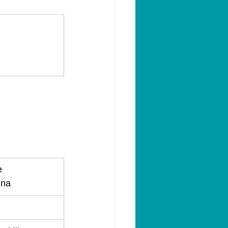
e 
ina