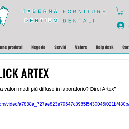
TABERNA
FORNITURE
DENTIUM
DENTALI
ione prodotti
Negozio
Servizi
Valore
Help desk
Cor
LICK ARTEX
lle su 5.
 a valori medi più diffuso in laboratorio? 
Direi Artex"
ic.com/video/a7838a_727ae823e79647c8985f5430045f021b/480p/