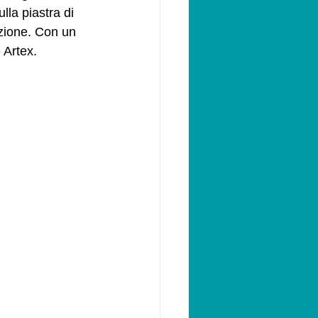
lla piastra di 
izione. Con un 
e Artex.