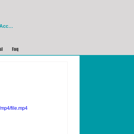
Accedi
si
Faq
mp4/file.mp4