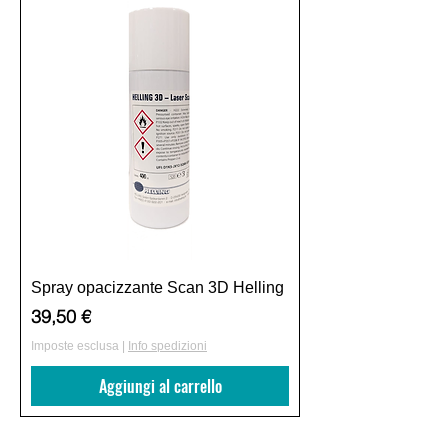
Spray opacizzante Scan 3D Helling
Prezzo
39,50 €
Imposte esclusa
|
Info spedizioni
Aggiungi al carrello