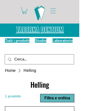
TABERNA DENTIUM
Tutti i prodotti
Studio
Laboratorio
Home
Helling
Helling
1 prodotto
Filtra e ordina