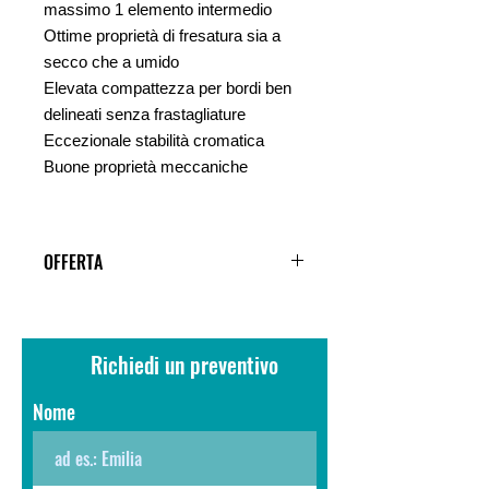
massimo 1 elemento intermedio
Ottime proprietà di fresatura sia a
secco che a umido
Elevata compattezza per bordi ben
delineati senza frastagliature
Eccezionale stabilità cromatica
Buone proprietà meccaniche
OFFERTA
Per acquisti superiori a 5 Pz verranno
applicati ulteriori sconti in base alla
quantita, richiedi uno sconto
Richiedi un preventivo
personalizzato !!
Nome