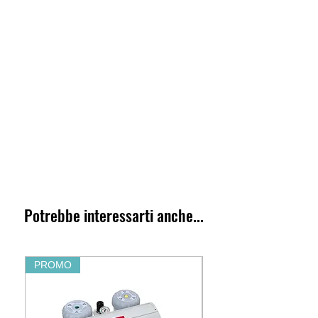
Potrebbe interessarti anche...
PROMO
PROMO