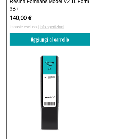
Resina Formlabs Model V2 1L Form
3B+
Prezzo
140,00 €
Imposte esclusa
|
Info spedizioni
Aggiungi al carrello