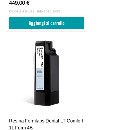
Prezzo
449,00 €
Imposte esclusa
|
Info spedizioni
Aggiungi al carrello
Resina Formlabs Dental LT Comfort
1L Form 4B