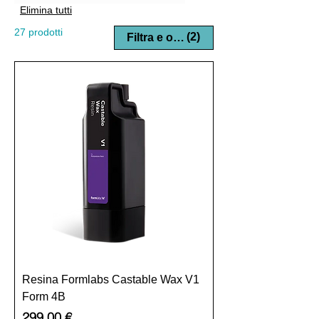
Elimina tutti
27 prodotti
(2)
Filtra e ordina
Resina Formlabs Castable Wax V1
Form 4B
Prezzo
299,00 €