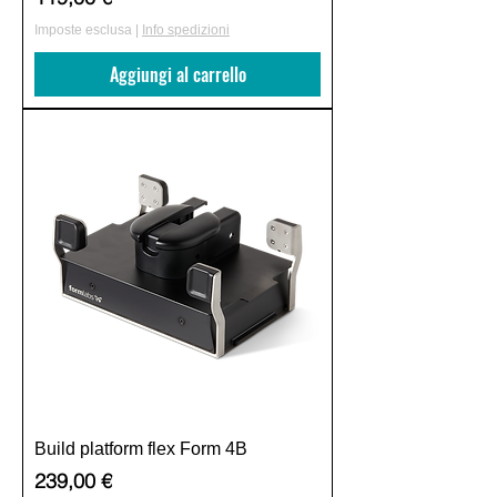
Imposte esclusa
|
Info spedizioni
Aggiungi al carrello
Build platform flex Form 4B
Prezzo
239,00 €