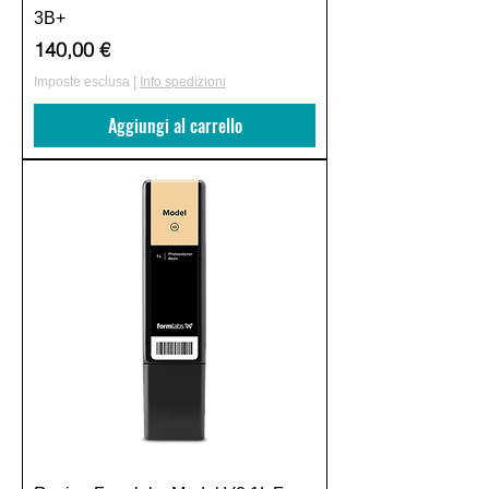
3B+
Prezzo
140,00 €
Imposte esclusa
|
Info spedizioni
Aggiungi al carrello