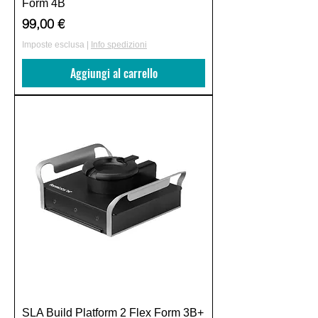
Form 4B
Prezzo
99,00 €
Imposte esclusa
|
Info spedizioni
Aggiungi al carrello
SLA Build Platform 2 Flex Form 3B+