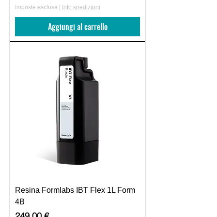
Imposte esclusa
|
Info spedizioni
Aggiungi al carrello
Resina Formlabs IBT Flex 1L Form
4B
Prezzo
249,00 €