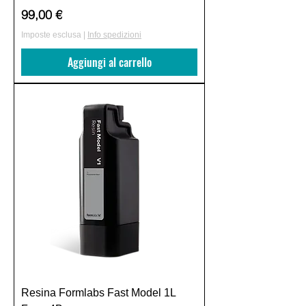
Prezzo
99,00 €
Imposte esclusa
|
Info spedizioni
Aggiungi al carrello
Resina Formlabs Fast Model 1L