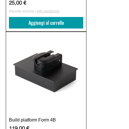
Prezzo
25,00 €
Imposte esclusa
|
Info spedizioni
Aggiungi al carrello
Build platform Form 4B
Prezzo
119,00 €