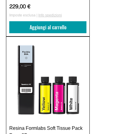
Prezzo
229,00 €
Imposte esclusa
|
Info spedizioni
Aggiungi al carrello
Resina Formlabs Soft Tissue Pack