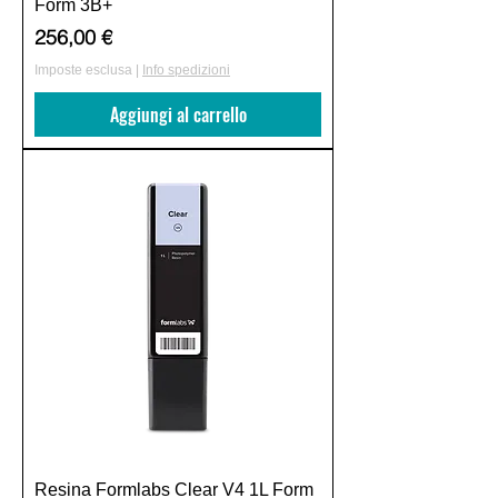
Form 3B+
Prezzo
256,00 €
Imposte esclusa
|
Info spedizioni
Aggiungi al carrello
Resina Formlabs Clear V4 1L Form