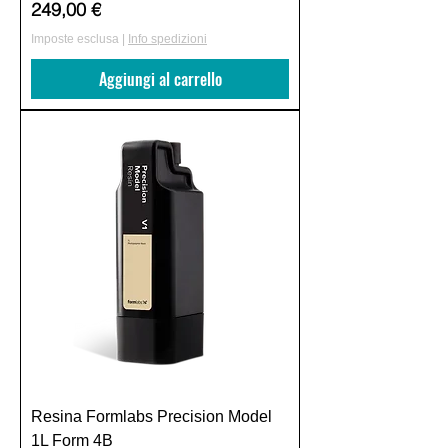
Prezzo
249,00 €
Imposte esclusa
|
Info spedizioni
Aggiungi al carrello
Resina Formlabs Precision Model
1L Form 4B